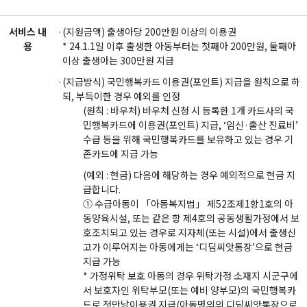
서비스 내
(지원금액) 출생아당 200만원 이상의 이용권
용
* 24.1.1일 이후 출생한 아동부터는 첫째아 200만원, 둘째아
이상 출생아는 300만원 지급
(지급방식) 국민행복카드 이용권(포인트) 지급을 원칙으로 하
되, 부득이한 경우 예외를 인정
(원칙 : 바우처) 바우처 신청 시 등록한 1개 카드사의 국
민행복카드에 이용권(포인트) 지급, ‘임신·출산 진료비’
수급 등을 위해 국민행복카드를 보유하고 있는 경우 기
존카드에 지급 가능
(예외 : 현금) 다음에 해당하는 경우 예외적으로 현금 지
급합니다.
① 수급아동이 「아동복지법」 제52조제1항1호의 아
동양육시설, 또는 같은 항 제4호의 공동생활가정에서 보
호조치되고 있는 경우로 지자체(또는 시설)에서 출생신
고가 이루어지는 아동에게는 ‘디딤씨앗통장’으로 현금
지급 가능
* 가정위탁 보호 아동의 경우 위탁가정 소재지 시군구에
서 보호자인 위탁부모(또는 예비 양부모)의 국민행복카
드로 첫만남이용권 지급(아동명의의 디딤씨앗통장으로